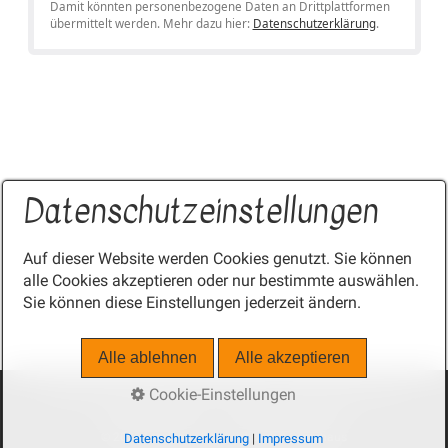
Damit könnten personenbezogene Daten an Drittplattformen
übermittelt werden. Mehr dazu hier:
Datenschutzerklärung
.
Datenschutzeinstellungen
Auf dieser Website werden Cookies genutzt. Sie können
alle Cookies akzeptieren oder nur bestimmte auswählen.
Sie können diese Einstellungen jederzeit ändern.
Alle ablehnen
Alle akzeptieren
Cookie-Einstellungen
IMPRESSUM
DATENSCHUTZERKLÄRUNG
E-MAIL DATENSCHUTZ
BARRIEREFREIEHIT
|
made by media allgäu
© 2026 Landhaus Lipp und Beck & Gästehaus
Datenschutzerklärung
|
Impressum