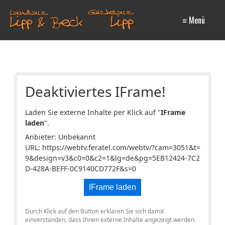
≡ Menü
Deaktiviertes IFrame!
Laden Sie externe Inhalte per Klick auf "
IFrame
laden
".
Anbieter: Unbekannt
URL:
https://webtv.feratel.com/webtv/?cam=3051&t=
9&design=v3&c0=0&c2=1&lg=de&pg=5EB12424-7C2
D-428A-BEFF-0C9140CD772F&s=0
IFrame laden
Durch Klick auf den Button erklären Sie sich damit
einverstanden, dass Ihnen externe Inhalte angezeigt werden.