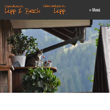
≡ Menü