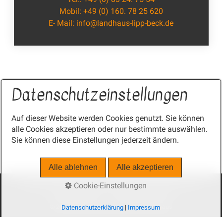
⁣⁣Mobil:
+49 (0) 160. 78 25 620
⁣E- Mail:
info@landhaus-lipp-beck.de
Datenschutzeinstellungen
Auf dieser Website werden Cookies genutzt. Sie können
alle Cookies akzeptieren oder nur bestimmte auswählen.
Sie können diese Einstellungen jederzeit ändern.
Alle ablehnen
Alle akzeptieren
Cookie-Einstellungen
IMPRESSUM
DATENSCHUTZERKLÄRUNG
E-MAIL DATENSCHUTZ
BARRIEREFREIEHIT
|
made by media allgäu
© 2026 Landhaus Lipp und Beck & Gästehaus
Datenschutzerklärung
|
Impressum